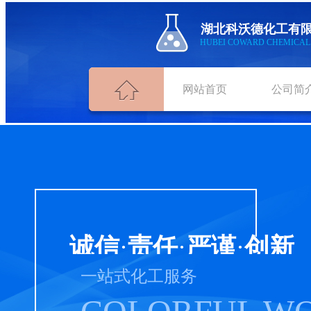
湖北
科沃德化工
有
HUBEI COWARD CHEMICA
网站首页
公司简
诚信
·
责任
·
严谨
·
创新
一站式化工服务