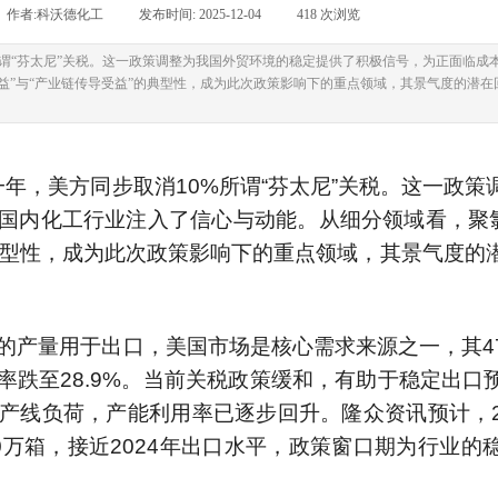
作者:
科沃德化工
|
发布时间:
2025-12-04
|
418
次浏览
|
%所谓“芬太尼”关税。这一政策调整为我国外贸环境的稳定提供了积极信号，为正面临
受益”与“产业链传导受益”的典型性，成为此次政策影响下的重点领域，其景气度的潜
一年，美方同步取消10%所谓“芬太尼”关税。这一政
内化工行业注入了信心与动能。从细分领域看，聚氯乙
的典型性，成为此次政策影响下的重点领域，其景气度的
产量用于出口，美国市场是核心需求来源之一，其47
跌至28.9%。当前关税政策缓和，有助于稳定出口
线负荷，产能利用率已逐步回升。隆众资讯预计，202
20万箱，接近2024年出口水平，政策窗口期为行业