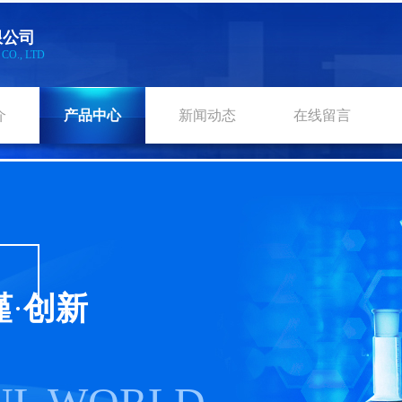
限公
司
L
CO., LTD
介
产品中心
新闻动态
在线留言
谨
·
创新